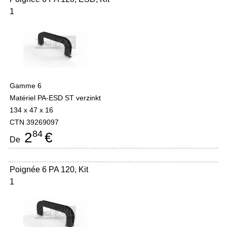
1
Gamme 6
Matériel PA-ESD ST verzinkt
134 x 47 x 16
CTN 39269097
84
2
€
De
Poignée 6 PA 120, Kit
1