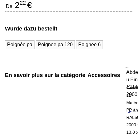
22
2
€
De
Wurde dazu bestellt
Poignée pa
Poignee pa 120
Poignee 6
Abde
-
En savoir plus sur la catégorie
Accessoires
u.Ein
12 b
Gam
200
12
Matér
PP äh
RAL5
2000 
13,8 