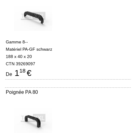
Gamme 8--
Matériel PA-GF schwarz
188 x 40 x 20
CTN 39269097
18
1
€
De
Poignée PA 80