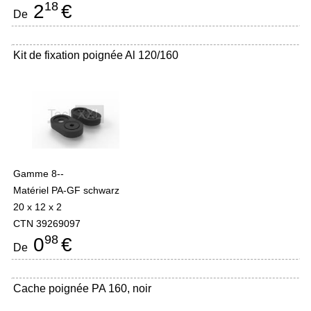
18
2
€
De
Kit de fixation poignée Al 120/160
Gamme 8--
Matériel PA-GF schwarz
20 x 12 x 2
CTN 39269097
98
0
€
De
Cache poignée PA 160, noir