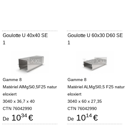
Goulotte U 40x40 SE
Goulotte U 60x30 D60 SE
1
1
Gamme 8
Gamme 8
Matériel AlMgSi0,5F25 natur
Matériel ALMgSI0,5 F25 natur
eloxiert
eloxiert
3040 x 36,7 x 40
3040 x 60 x 27,35
CTN 76042990
CTN 76042990
34
14
10
€
10
€
De
De