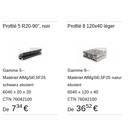
Profilé 5 R20-90°, noir
Profilé 8 120x40 léger
Gamme 5--
Gamme 8--
Matériel AlMgSi0,5F25
Matériel AlMgSi0,5F25 natur
schwarz eloxiert
eloxiert
6040 x 20 x 20
6040 x 120 x 40
CTN 76042100
CTN 76042100
34
52
7
€
36
€
De
De