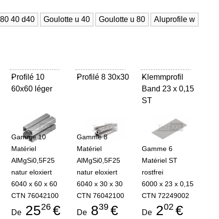
80 40 d40
Goulotte u 40
Goulotte u 80
Aluprofile w
Profilé 10
-
Profilé 8 30x30
-
Klemmprofil
-
60x60 léger
Band 23 x 0,15
ST
Gamme 10
Gamme 8
Matériel
Matériel
Gamme 6
AlMgSi0,5F25
AlMgSi0,5F25
Matériel ST
natur eloxiert
natur eloxiert
rostfrei
6040 x 60 x 60
6040 x 30 x 30
6000 x 23 x 0,15
CTN 76042100
CTN 76042100
CTN 72249002
26
39
02
25
€
8
€
2
€
De
De
De