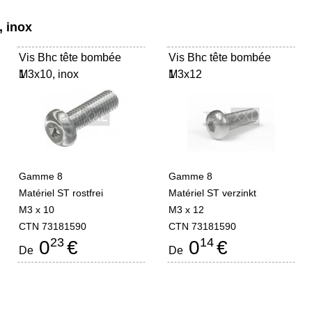
, inox
Vis Bhc tête bombée
Vis Bhc tête bombée
M3x10, inox
1
M3x12
1
Gamme 8
Gamme 8
Matériel ST rostfrei
Matériel ST verzinkt
M3 x 10
M3 x 12
CTN 73181590
CTN 73181590
23
14
0
€
0
€
De
De