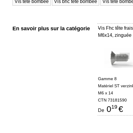
Vis tete bombée
Vis bhc tête bombée
Vis tete bomb
En savoir plus sur la catégorie
Vis Fhc tête frai
-
M6x14, zinguée
Gamme 8
Matériel ST verzin
M6 x 14
CTN 73181590
19
0
€
De