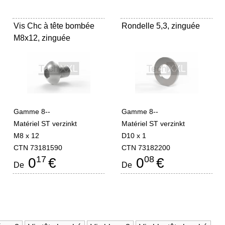
Vis Chc à tête bombée
Rondelle 5,3, zinguée
M8x12, zinguée
Gamme 8--
Gamme 8--
Matériel ST verzinkt
Matériel ST verzinkt
M8 x 12
D10 x 1
CTN 73181590
CTN 73182200
17
08
0
€
0
€
De
De