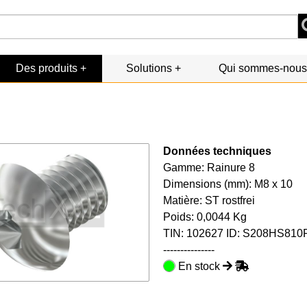
Des produits
Solutions
Qui sommes-nous
Données techniques
Gamme: Rainure 8
Dimensions (mm): M8 x 10
Matière: ST rostfrei
Poids: 0,0044 Kg
TIN:
102627
ID: S208HS810
---------------
En stock