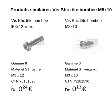
Produits similaires
Vis Bhc tête bombée M8x10
Vis Bhc tête bombée
Vis Bhc tête bombée
M3x12, inox
1
M3x10
1
Gamme 8
Gamme 8
Matériel ST rostfrei
Matériel ST verzinkt
M3 x 12
M3 x 10
CTN 73181590
CTN 73181590
24
13
0
€
0
€
De
De