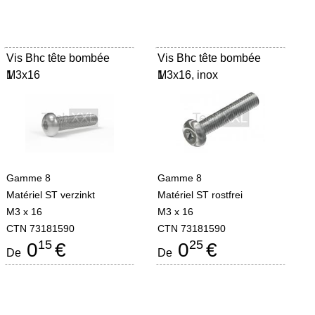
Vis Bhc tête bombée
Vis Bhc tête bombée
M3x16
1
M3x16, inox
1
Gamme 8
Gamme 8
Matériel ST verzinkt
Matériel ST rostfrei
M3 x 16
M3 x 16
CTN 73181590
CTN 73181590
15
25
0
€
0
€
De
De