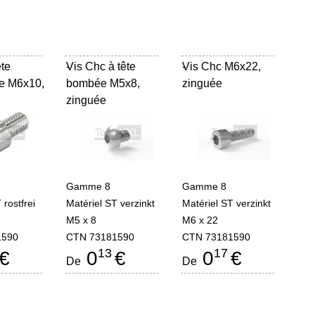
ête
Vis Chc à tête
-
Vis Chc M6x22,
-
ue M6x10,
bombée M5x8,
zinguée
zinguée
Gamme 8
Gamme 8
 rostfrei
Matériel ST verzinkt
Matériel ST verzinkt
M5 x 8
M6 x 22
1590
CTN 73181590
CTN 73181590
13
17
€
0
€
0
€
De
De