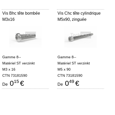
Vis Bhc tête bombée
Vis Chc tête cylindrique
M3x16
M5x90, zinguée
Gamme 8--
Gamme 8--
Matériel ST verzinkt
Matériel ST verzinkt
M3 x 16
M5 x 90
CTN 73181590
CTN 73181590
15
49
0
€
0
€
De
De