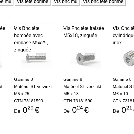
ée m8
Vis tête bombé
Vis bhc m8
Vis bhc tête bombé
sée
Vis Bhc tête
-
Vis Fhc tête fraisée
-
Vis Chc t
-
bombée avec
M5x18, zinguée
cylindriq
embase M5x25,
inox
zinguée
Gamme 8
Gamme 8
Gamme 8
kt
Matériel ST verzinkt
Matériel ST verzinkt
Matériel ST
M5 x 25
M5 x 18
M6 x 10
CTN 73181590
CTN 73181590
CTN 7318
29
24
21
0
€
0
€
0
De
De
De