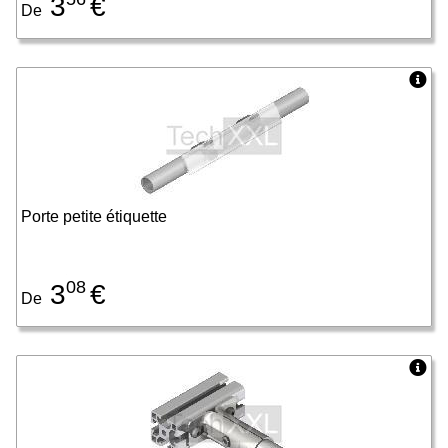
3
€
De
Porte petite étiquette
08
3
€
De