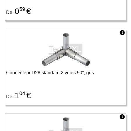
59
0
€
De
Connecteur D28 standard 2 voies 90°, gris
04
1
€
De