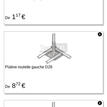
17
1
€
De
Platine roulette gauche D28
72
8
€
De