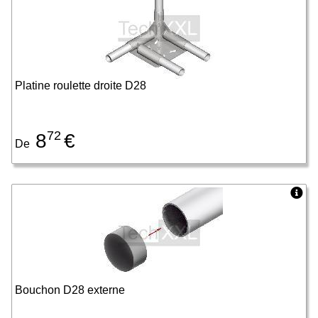
Platine roulette droite D28
72
8
€
De
Bouchon D28 externe