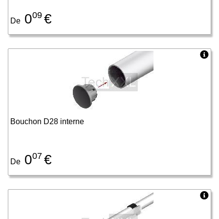
09
0
€
De
Bouchon D28 interne
07
0
€
De