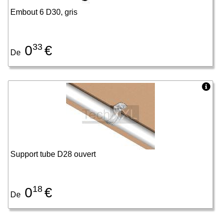
Embout 6 D30, gris
33
0
€
De
Support tube D28 ouvert
18
0
€
De