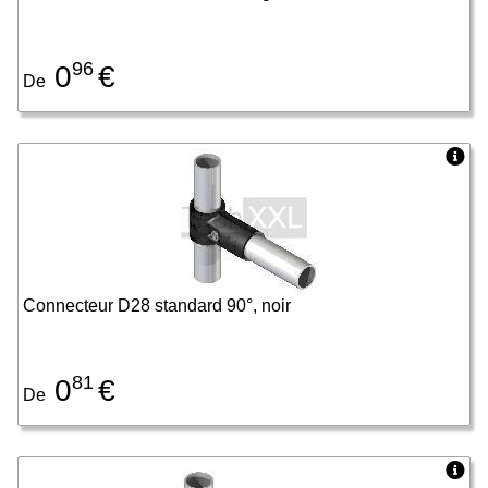
96
0
€
De
Connecteur D28 standard 90°, noir
81
0
€
De