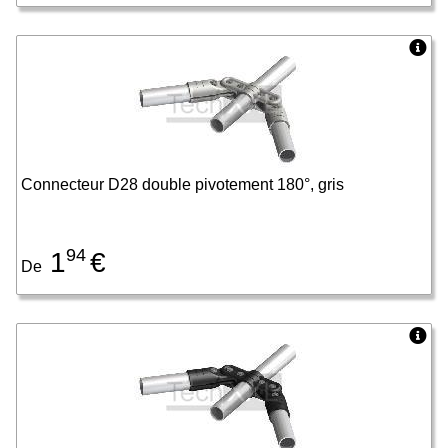
Connecteur D28 double pivotement 180°, gris
94
1
€
De