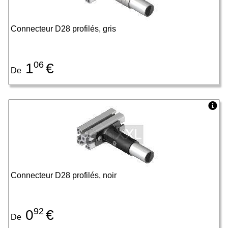
Connecteur D28 profilés, gris
06
1
€
De
Connecteur D28 profilés, noir
92
0
€
De