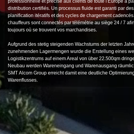
professionnelle et précise aux clients de toute l'Europe à pa
distribution certifiés. Un processus fluide est garanti par d
planification itératifs et des cycles de chargement cadencés
chauffeurs sont connectés par télémétrie au siège 24 / 7 af
toujours où se trouvent vos marchandises.
Aufgrund des stetig steigenden Wachstums der letzten Jah
zunehmenden Lagermengen wurde die Erstellung eines we
Logistikzentrums auf einem Areal von über 22.500qm dring
Neubau werden Wareneingang und Warenausgang räumlich 
SMT Alcom Group erreicht damit eine deutliche Optimieru
Warenflusses.