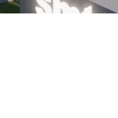
ts
↪
Systèmes de protection
és en aluminium
↪
Postes de travail
s de toit
↪
Systèmes de convoyeu
s de base
↪
Cloisons
ête rectangulaire
↪
Convoyeurs à rouleaux
es
↪
Chariot système
tes électriques
↪
Tables de travail
 de rainure
ères
et Ancrages
ouble filetage
teurs