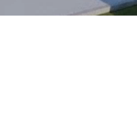
↪
Protection des données
↪
Embou
↪
Mentions Légales
↪
Profil
↪
Crochet
↪
Techxxl
↪
Plaque
↪
SMT Alcom SAS
↪
Vis à t
↪
Alcom Systems sp. z o.o.
↪
Poigné
↪
alcom International GmbH
↪
Goulot
↪
myaluprofil
↪
Ecrous
↪
ALCOM Worldwide d.o.o.
↪
Charni
↪
Pieds 
↪
Vis à d
↪
Connec