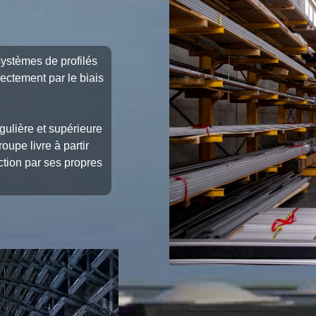
systèmes de profilés
ectement par le biais
égulière et supérieure
oupe livre à partir
ction par ses propres