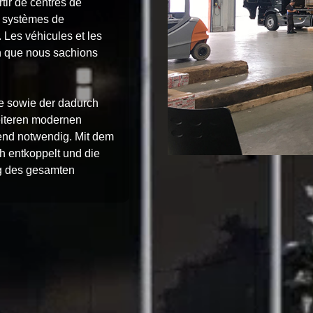
rtir de centres de
es systèmes de
. Les véhicules et les
in que nous sachions
re sowie der dadurch
iteren modernen
end notwendig. Mit dem
entkoppelt und die
ng des gesamten