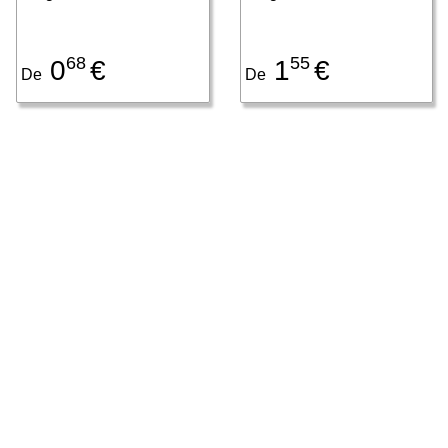
68
55
0
€
1
€
De
De